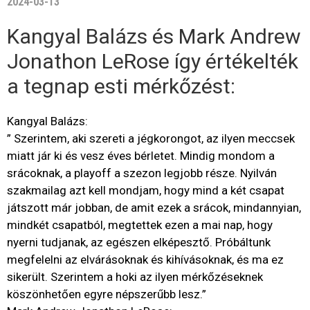
2024-03-13
Kangyal Balázs és Mark Andrew
Jonathon LeRose így értékelték
a tegnap esti mérkőzést:
Kangyal Balázs:
” Szerintem, aki szereti a jégkorongot, az ilyen meccsek
miatt jár ki és vesz éves bérletet. Mindig mondom a
srácoknak, a playoff a szezon legjobb része. Nyilván
szakmailag azt kell mondjam, hogy mind a két csapat
játszott már jobban, de amit ezek a srácok, mindannyian,
mindkét csapatból, megtettek ezen a mai nap, hogy
nyerni tudjanak, az egészen elképesztő. Próbáltunk
megfelelni az elvárásoknak és kihívásoknak, és ma ez
sikerült. Szerintem a hoki az ilyen mérkőzéseknek
köszönhetően egyre népszerűbb lesz.”