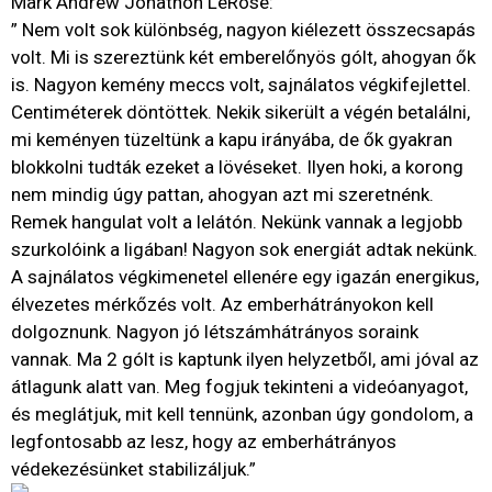
Mark Andrew Jonathon LeRose:
” Nem volt sok különbség, nagyon kiélezett összecsapás
volt. Mi is szereztünk két emberelőnyös gólt, ahogyan ők
is. Nagyon kemény meccs volt, sajnálatos végkifejlettel.
Centiméterek döntöttek. Nekik sikerült a végén betalálni,
mi keményen tüzeltünk a kapu irányába, de ők gyakran
blokkolni tudták ezeket a lövéseket. Ilyen hoki, a korong
nem mindig úgy pattan, ahogyan azt mi szeretnénk.
Remek hangulat volt a lelátón. Nekünk vannak a legjobb
szurkolóink a ligában! Nagyon sok energiát adtak nekünk.
A sajnálatos végkimenetel ellenére egy igazán energikus,
élvezetes mérkőzés volt. Az emberhátrányokon kell
dolgoznunk. Nagyon jó létszámhátrányos soraink
vannak. Ma 2 gólt is kaptunk ilyen helyzetből, ami jóval az
átlagunk alatt van. Meg fogjuk tekinteni a videóanyagot,
és meglátjuk, mit kell tennünk, azonban úgy gondolom, a
legfontosabb az lesz, hogy az emberhátrányos
védekezésünket stabilizáljuk.”