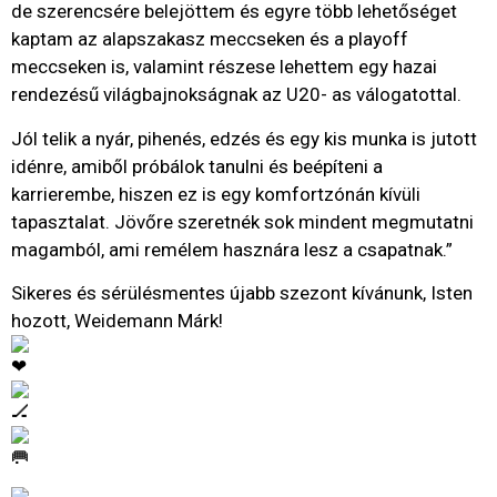
de szerencsére belejöttem és egyre több lehetőséget
kaptam az alapszakasz meccseken és a playoff
meccseken is, valamint részese lehettem egy hazai
rendezésű világbajnokságnak az U20- as válogatottal.
Jól telik a nyár, pihenés, edzés és egy kis munka is jutott
idénre, amiből próbálok tanulni és beépíteni a
karrierembe, hiszen ez is egy komfortzónán kívüli
tapasztalat. Jövőre szeretnék sok mindent megmutatni
magamból, ami remélem hasznára lesz a csapatnak.”
Sikeres és sérülésmentes újabb szezont kívánunk, Isten
hozott, Weidemann Márk!