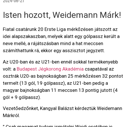
2024-06-21
Isten hozott, Weidemann Márk!
Fiatal csatárunk 20 Erste Liga mérkőzésen játszott az
idei alapszakaszban, melyek alatt egy gólpassz került a
neve mellé, a rájátszásban mind a hat meccsen
számíthattunk rá, ekkor egy asszisztot jegyzett.
Az U20-ban és az U21-ben ennél sokkal termékenyebb
volt: a
Budapest Jégkorong Akadémia
csapatával az
osztrák U20-as bajnokságban 25 mérkőzésen 32 pontot
termelt (13 gól, 19 gólpassz), az U21-ben pedig a
magyar bajnokságban 11 meccsen 13 pontig jutott (4
gól + 9 gólpassz).
Vezetőedzőnket, Kangyal Balázst kérdeztük Weidemann
Márkról.
” Csak magamat tudom ismételni Weidi esetében is.