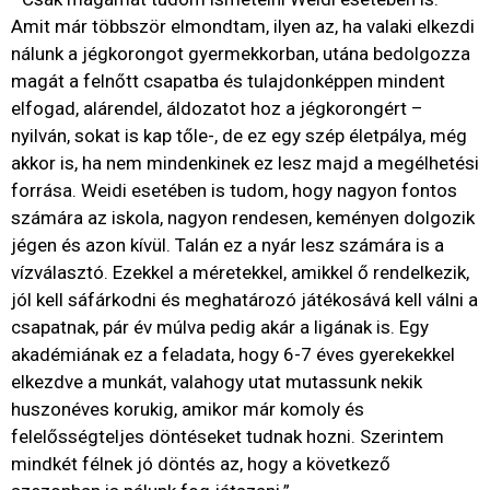
Amit már többször elmondtam, ilyen az, ha valaki elkezdi
nálunk a jégkorongot gyermekkorban, utána bedolgozza
magát a felnőtt csapatba és tulajdonképpen mindent
elfogad, alárendel, áldozatot hoz a jégkorongért –
nyilván, sokat is kap tőle-, de ez egy szép életpálya, még
akkor is, ha nem mindenkinek ez lesz majd a megélhetési
forrása. Weidi esetében is tudom, hogy nagyon fontos
számára az iskola, nagyon rendesen, keményen dolgozik
jégen és azon kívül. Talán ez a nyár lesz számára is a
vízválasztó. Ezekkel a méretekkel, amikkel ő rendelkezik,
jól kell sáfárkodni és meghatározó játékosává kell válni a
csapatnak, pár év múlva pedig akár a ligának is. Egy
akadémiának ez a feladata, hogy 6-7 éves gyerekekkel
elkezdve a munkát, valahogy utat mutassunk nekik
huszonéves korukig, amikor már komoly és
felelősségteljes döntéseket tudnak hozni. Szerintem
mindkét félnek jó döntés az, hogy a következő