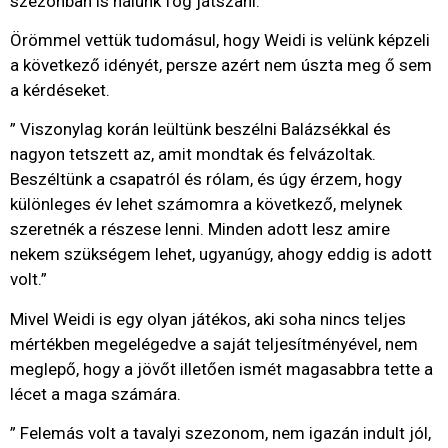
szezonban is nálunk fog játszani.”
Örömmel vettük tudomásul, hogy Weidi is velünk képzeli
a következő idényét, persze azért nem úszta meg ő sem
a kérdéseket.
” Viszonylag korán leültünk beszélni Balázsékkal és
nagyon tetszett az, amit mondtak és felvázoltak.
Beszéltünk a csapatról és rólam, és úgy érzem, hogy
különleges év lehet számomra a következő, melynek
szeretnék a részese lenni. Minden adott lesz amire
nekem szükségem lehet, ugyanúgy, ahogy eddig is adott
volt.”
Mivel Weidi is egy olyan játékos, aki soha nincs teljes
mértékben megelégedve a saját teljesítményével, nem
meglepő, hogy a jövőt illetően ismét magasabbra tette a
lécet a maga számára.
” Felemás volt a tavalyi szezonom, nem igazán indult jól,