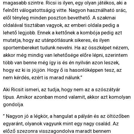
magasabb szintre. Ricsi is ilyen, egy olyan játékos, aki a
felnőtt válogatottságig vitte. Nagyon használható srác,
elől tényleg minden poszton bevethető. A szakmai
oldalával tisztában vagyok, az emberi oldala pedig a
lehető legjobb. Ennek a kettőnek a kombója pedig azt
mutatja, hogy az utánpótlásunk sikeres, és ilyen
sportembereket tudunk nevelni. Ha az összképet nézem,
akkor még mindig van lehetősége előre lépni, szerintem
több van benne még így is és én nyilván azon leszek,
hogy ez ki is jöjjön. Hogy ő is hasonlóképpen tesz, az
nem kérdés, ezért is marad nálunk.”
Aki Ricsit ismeri, az tudja, hogy nem az a szószátyár
típus. Amikor azonban mond valamit, akkor azt komolyan
gondolja.
” Nagyon jó a légkör, a hangulat a pályán és az öltözőben
egyaránt, olyanok vagyunk mint egy nagy család. Az
előző szezonra visszagondolva maradt bennem