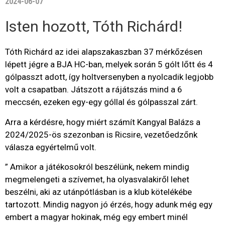
2024-06-07
Isten hozott, Tóth Richárd!
Tóth Richárd az idei alapszakaszban 37 mérkőzésen
lépett jégre a BJA HC-ban, melyek során 5 gólt lőtt és 4
gólpasszt adott, így holtversenyben a nyolcadik legjobb
volt a csapatban. Játszott a rájátszás mind a 6
meccsén, ezeken egy-egy góllal és gólpasszal zárt.
Arra a kérdésre, hogy miért számít Kangyal Balázs a
2024/2025-ös szezonban is Ricsire, vezetőedzőnk
válasza egyértelmű volt.
” Amikor a játékosokról beszélünk, nekem mindig
megmelengeti a szívemet, ha olyasvalakiről lehet
beszélni, aki az utánpótlásban is a klub kötelékébe
tartozott. Mindig nagyon jó érzés, hogy adunk még egy
embert a magyar hokinak, még egy embert minél