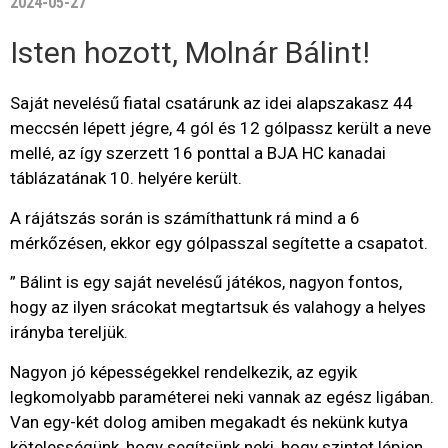
2024-05-27
Isten hozott, Molnár Bálint!
Saját nevelésű fiatal csatárunk az idei alapszakasz 44
meccsén lépett jégre, 4 gól és 12 gólpassz került a neve
mellé, az így szerzett 16 ponttal a BJA HC kanadai
táblázatának 10. helyére került.
A rájátszás során is számíthattunk rá mind a 6
mérkőzésen, ekkor egy gólpasszal segítette a csapatot.
” Bálint is egy saját nevelésű játékos, nagyon fontos,
hogy az ilyen srácokat megtartsuk és valahogy a helyes
irányba tereljük.
Nagyon jó képességekkel rendelkezik, az egyik
legkomolyabb paraméterei neki vannak az egész ligában.
Van egy-két dolog amiben megakadt és nekünk kutya
kötelességünk, hogy segítsünk neki, hogy szintet lépjen.