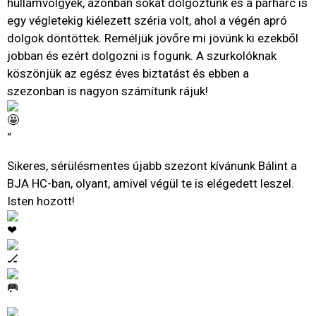
hullámvölgyek, azonban sokat dolgoztunk és a párharc is
egy végletekig kiélezett széria volt, ahol a végén apró
dolgok döntöttek. Reméljük jövőre mi jövünk ki ezekből
jobban és ezért dolgozni is fogunk. A szurkolóknak
köszönjük az egész éves biztatást és ebben a
szezonban is nagyon számítunk rájuk!
“
Sikeres, sérülésmentes újabb szezont kívánunk Bálint a
BJA HC-ban, olyant, amivel végül te is elégedett leszel.
Isten hozott!