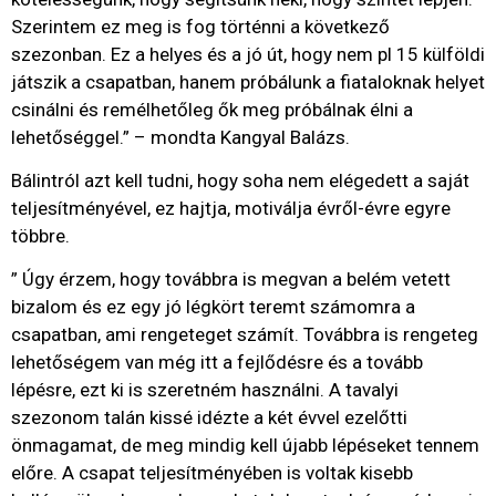
Szerintem ez meg is fog történni a következő
szezonban. Ez a helyes és a jó út, hogy nem pl 15 külföldi
játszik a csapatban, hanem próbálunk a fiataloknak helyet
csinálni és remélhetőleg ők meg próbálnak élni a
lehetőséggel.” – mondta Kangyal Balázs.
Bálintról azt kell tudni, hogy soha nem elégedett a saját
teljesítményével, ez hajtja, motiválja évről-évre egyre
többre.
” Úgy érzem, hogy továbbra is megvan a belém vetett
bizalom és ez egy jó légkört teremt számomra a
csapatban, ami rengeteget számít. Továbbra is rengeteg
lehetőségem van még itt a fejlődésre és a tovább
lépésre, ezt ki is szeretném használni. A tavalyi
szezonom talán kissé idézte a két évvel ezelőtti
önmagamat, de meg mindig kell újabb lépéseket tennem
előre. A csapat teljesítményében is voltak kisebb