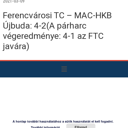
2021-03-09
Ferencvárosi TC – MAC-HKB
Újbuda: 4-2(A párharc
végeredménye: 4-1 az FTC
javára)
A honlap további használatához a sütik használatát el kell fogadni.
Elfogad
További információ