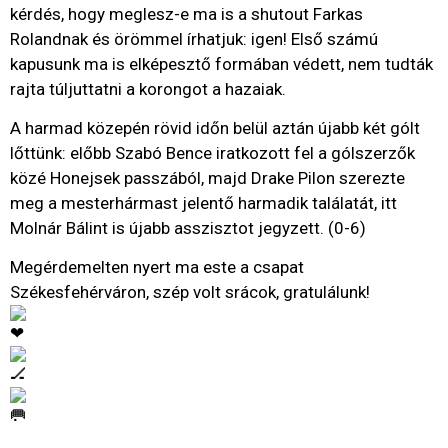
kérdés, hogy meglesz-e ma is a shutout Farkas
Rolandnak és örömmel írhatjuk: igen! Első számú
kapusunk ma is elképesztő formában védett, nem tudták
rajta túljuttatni a korongot a hazaiak.
A harmad közepén rövid időn belül aztán újabb két gólt
lőttünk: előbb Szabó Bence iratkozott fel a gólszerzők
közé Honejsek passzából, majd Drake Pilon szerezte
meg a mesterhármast jelentő harmadik találatát, itt
Molnár Bálint is újabb asszisztot jegyzett. (0-6)
Megérdemelten nyert ma este a csapat
Székesfehérváron, szép volt srácok, gratulálunk!