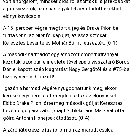
volt a forgalom, mindkét oldalról szórták ki a játékosokat
a játékvezetők, azonban egyik fél sem tudott ezekből
előnyt kovácsolni.
A 15. percben végre megtört a jég és Drake Pilon be
tudta venni az ellenfél kapuját, az asszisztokat
Keresztes Levente és Molnár Bálint jegyezték. (0-1)
A második harmadot egy áthozott emberhátránnyal
kezdtük, azonban ennek leteltével épp a visszatérő Boros
Dániel kapott szép kiugratást Nagy Gergőtől és a #75-ös
bizony nem is hibázott!
Igazán a harmad végére nyugodhattunk meg, ekkor
kereken egy perc alatt megdupláztuk az előnyünket.
Előbb Drake Pilon lőtte meg második gólját Keresztes
Levente gólpasszából, majd Schlekmann Márk váltotta
gólra Antonin Honejsek átadását. (0-4)
A záró játékrészre így jóformán az maradt csak a