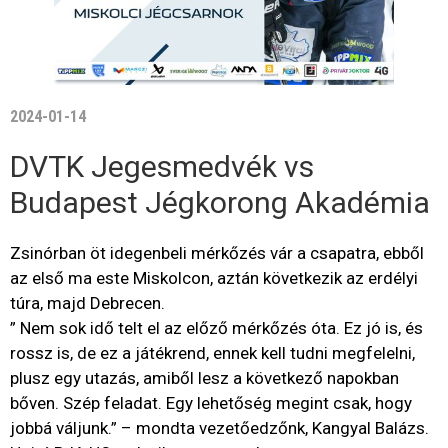
2024-01-14
DVTK Jegesmedvék vs
Budapest Jégkorong Akadémia
Zsinórban öt idegenbeli mérkőzés vár a csapatra, ebből
az első ma este Miskolcon, aztán következik az erdélyi
túra, majd Debrecen.
” Nem sok idő telt el az előző mérkőzés óta. Ez jó is, és
rossz is, de ez a játékrend, ennek kell tudni megfelelni,
plusz egy utazás, amiből lesz a következő napokban
bőven. Szép feladat. Egy lehetőség megint csak, hogy
jobbá váljunk.” – mondta vezetőedzőnk, Kangyal Balázs.