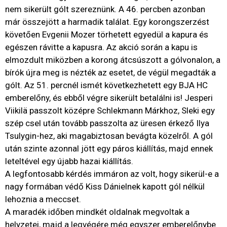
nem sikerült gólt szereznünk. A 46. percben azonban
már összejött a harmadik találat. Egy korongszerzést
követően Evgenii Mozer törhetett egyedül a kapura és
egészen rávitte a kapusra. Az akció során a kapu is
elmozdult miközben a korong átcsúszott a gólvonalon, a
bírók újra meg is nézték az esetet, de végül megadták a
gólt. Az 51. percnél ismét következhetett egy BJA HC
emberelőny, és ebből végre sikerült betalálni is! Jesperi
Viikilä passzolt középre Schlekmann Márkhoz, Sleki egy
szép csel után tovább passzolta az üresen érkező Ilya
Tsulygin-hez, aki magabiztosan bevágta közelről. A gól
után szinte azonnal jött egy páros kiállítás, majd ennek
leteltével egy újabb hazai kiállítás.
A legfontosabb kérdés immáron az volt, hogy sikerül-e a
nagy formában védő Kiss Dánielnek kapott gól nélkül
lehoznia a meccset.
A maradék időben mindkét oldalnak megvoltak a
helyzetei, majd a legvégére még egyszer emberelőnybe