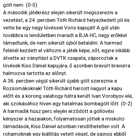
gólt nem. (0-0)
A második játékrész elején sikerült megszerezni a
vezetést, a 24. percben Tóth Richárd helyezkedett jól és
vette be egy nagy lövéssel Voris kapuját! A gól után
továbbra is lendületben maradt a BJA HC, nagy erőkkel
támadtunk, de nem sikerült újból betalálni. A harmad
felénél kezdett el változni a játék képe, sőt, egyre inkább
átvette az irányítást a DVTK csapata, záporoztak a
lövések Kiss Dániel kapujára, ő azonban bravúrt bravúrra
halmozva tartotta az előnyt.
A 36. percben végül sikerült újabb gólt szereznie a
Rozsomákoknak! Tóth Richárd harcolt nagyot a kapu
előtt és a korong valahogy hátra került Ivan Vorobyov elé,
aki szokásához híven egy hatalmas bombagólt lőtt. (0-2)
A harmadik húsz perc elején érződött a góllövési
kényszer a hazaiakon, folyamatosan jöttek a miskolci
támadások, Kiss Dániel azonban rendíthetetlen volt. A
rohamoknak egy kiállítás vetett véget, de sajnos ebből