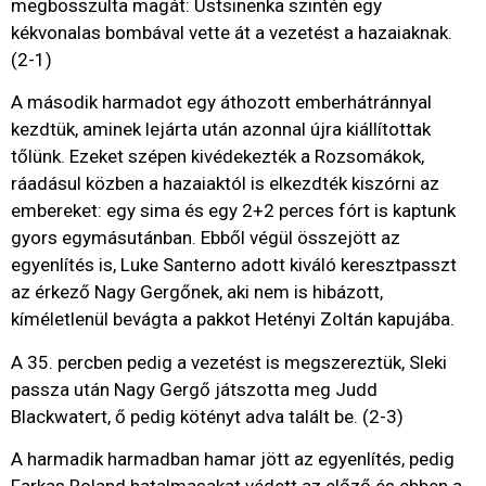
megbosszulta magát: Ustsinenka szintén egy
kékvonalas bombával vette át a vezetést a hazaiaknak.
(2-1)
A második harmadot egy áthozott emberhátránnyal
kezdtük, aminek lejárta után azonnal újra kiállítottak
tőlünk. Ezeket szépen kivédekezték a Rozsomákok,
ráadásul közben a hazaiaktól is elkezdték kiszórni az
embereket: egy sima és egy 2+2 perces fórt is kaptunk
gyors egymásutánban. Ebből végül összejött az
egyenlítés is, Luke Santerno adott kiváló keresztpasszt
az érkező Nagy Gergőnek, aki nem is hibázott,
kíméletlenül bevágta a pakkot Hetényi Zoltán kapujába.
A 35. percben pedig a vezetést is megszereztük, Sleki
passza után Nagy Gergő játszotta meg Judd
Blackwatert, ő pedig kötényt adva talált be. (2-3)
A harmadik harmadban hamar jött az egyenlítés, pedig
Farkas Roland hatalmasakat védett az előző és ebben a