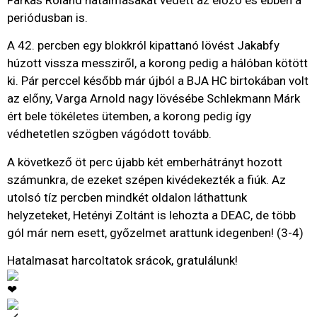
periódusban is.
A 42. percben egy blokkról kipattanó lövést Jakabfy
húzott vissza messziről, a korong pedig a hálóban kötött
ki. Pár perccel később már újból a BJA HC birtokában volt
az előny, Varga Arnold nagy lövésébe Schlekmann Márk
ért bele tökéletes ütemben, a korong pedig így
védhetetlen szögben vágódott tovább.
A következő öt perc újabb két emberhátrányt hozott
számunkra, de ezeket szépen kivédekezték a fiúk. Az
utolsó tíz percben mindkét oldalon láthattunk
helyzeteket, Hetényi Zoltánt is lehozta a DEAC, de több
gól már nem esett, győzelmet arattunk idegenben! (3-4)
Hatalmasat harcoltatok srácok, gratulálunk!