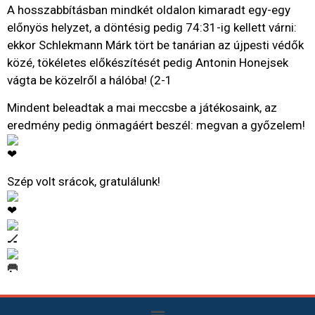
A hosszabbításban mindkét oldalon kimaradt egy-egy
előnyös helyzet, a döntésig pedig 74:31-ig kellett várni:
ekkor Schlekmann Márk tört be tanárian az újpesti védők
közé, tökéletes előkészítését pedig Antonin Honejsek
vágta be közelről a hálóba! (2-1
Mindent beleadtak a mai meccsbe a játékosaink, az
eredmény pedig önmagáért beszél: megvan a győzelem!
Szép volt srácok, gratulálunk!