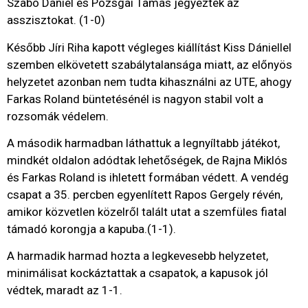
Szabó Dániel és Pozsgai Tamás jegyezték az
asszisztokat. (1-0)
Később Jíri Riha kapott végleges kiállítást Kiss Dániellel
szemben elkövetett szabálytalansága miatt, az előnyös
helyzetet azonban nem tudta kihasználni az UTE, ahogy
Farkas Roland büntetésénél is nagyon stabil volt a
rozsomák védelem.
A második harmadban láthattuk a legnyíltabb játékot,
mindkét oldalon adódtak lehetőségek, de Rajna Miklós
és Farkas Roland is ihletett formában védett. A vendég
csapat a 35. percben egyenlített Rapos Gergely révén,
amikor közvetlen közelről talált utat a szemfüles fiatal
támadó korongja a kapuba.(1-1).
A harmadik harmad hozta a legkevesebb helyzetet,
minimálisat kockáztattak a csapatok, a kapusok jól
védtek, maradt az 1-1.