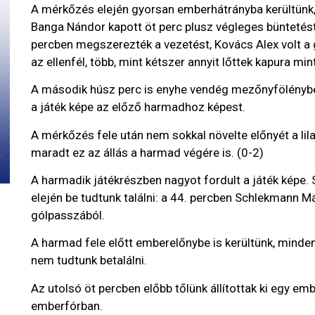
A mérkőzés elején gyorsan emberhátrányba kerültünk, 
Banga Nándor kapott öt perc plusz végleges büntetést,
percben megszerezték a vezetést, Kovács Alex volt a 
az ellenfél, több, mint kétszer annyit lőttek kapura min
A második húsz perc is enyhe vendég mezőnyfölényben
a játék képe az előző harmadhoz képest.
A mérkőzés fele után nem sokkal növelte előnyét a li
maradt ez az állás a harmad végére is. (0-2)
A harmadik játékrészben nagyot fordult a játék képe.
elején be tudtunk találni: a 44. percben Schlekmann M
gólpasszából.
A harmad fele előtt emberelőnybe is kerültünk, minden
nem tudtunk betalálni.
Az utolsó öt percben előbb tőlünk állítottak ki egy emb
emberfórban.