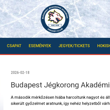
CSAPAT
ESEMÉNYEK
JEGYEK/TICKETS
HOKIS
2026-02-18
Budapest Jégkorong Akadémia
A második mérkőzésen hiába harcoltunk nagyot és áll
sikerült győzelmet aratnunk, így nehéz helyzetből várh