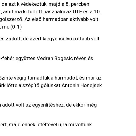
de ezt kivédekeztük, majd a 8. percben
 amit má ki tudott használni az UTE és a 10.
gólszerző. Az első harmadban aktívabb volt
t mi. (0-1)
 zajlott, de azért kiegyensúlyozottabb volt
la-fehér együttes Vedran Bogesic révén és
 Szinte végig támadtuk a harmadot, és már az
árk lőtte a szépítő gólunkat Antonin Honejsek
 adott volt az egyenlítéshez, de ekkor még
ert, majd ennek leteltével újra mi voltunk