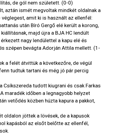
ítás, de gól nem született. (0-0)
lt, aztán ismét megvoltak mindkét oldalnak a
véglegest, amit ki is használt az ellenfél:
attanás után Bíró Gergő elé került a korong,
kiállításnak, majd újra a BJA HC lendült
érkezett nagy lendülettel a kapu elé és
s szépen bevágta Adorján Attila mellett. (1-
a felét átvittük a következőre, de végül
fenn tudtuk tartani és még jó pár percig
a Csíkszereda tudott kiugrani és csak Farkas
n. A maradék időben a legnagyobb helyzet
tán vetődés közben húzta kapura a pakkot,
t oldalon jöttek a lövések, de a kapusok
ol kapásból az elsőt belőtte az ellenfél,
sok.