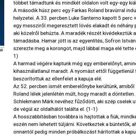
többet támadtunk és mindkét oldalon volt egy-egy kiáll
A második húsz perc egy Farkas Roland bravúrral indu
helyzetei. A 33. percben Luke Santerno kapott 5 perc + 
egy messziről megeresztett lövés elakadt és néhány p
aki közelről behúzta. A maradék részét kivédekeztük a 
támadásba. Hamar jött is az egyenlítés, Sofron István 
szerezte meg a korongot, majd lábbal maga elé tette é
1)
A harmad végére kaptunk még egy emberelőnyt, aminek 
kihasználatlanul maradt. A nyomást ettől függetlenül 
beszorítottuk az ellenfelet a kapuja elé.
Az 52. percben ismét emberelőnybe kerültünk, amiből 
Roland lélek jelenlétén múlt, hogy maradt a döntetle
Schlekmann Márk nevéhez fűződött, aki szép cselek u
de végül az oldalhálót találta el. (1-1)
A hosszabbításban továbbra is hajtottak a fiúk, mindké
eszén nem lehetett túljárni. Következtek a büntetők, ah
onnantól pedig minden próbálkozást hárítottak a kapu