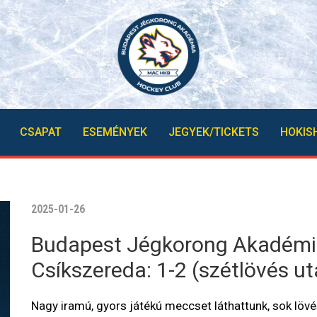
CSAPAT
ESEMÉNYEK
JEGYEK/TICKETS
HOKIS
2025-01-26
Budapest Jégkorong Akadémi
Csíkszereda: 1-2 (szétlövés ut
Nagy iramú, gyors játékú meccset láthattunk, sok löv