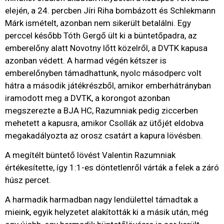
elején, a 24. percben Jíri Riha bombázott és Schlekmann
Márk ismételt, azonban nem sikerült betalálni. Egy
perccel később Tóth Gergő ült ki a büntetőpadra, az
emberelőny alatt Novotny lőtt közelről, a DVTK kapusa
azonban védett. A harmad végén kétszer is
emberelőnyben támadhattunk, nyolc másodperc volt
hátra a második játékrészből, amikor emberhátrányban
iramodott meg a DVTK, a korongot azonban
megszerezte a BJA HC, Razumniak pedig ziccerben
mehetett a kapusra, amikor Csollák az ütőjét eldobva
megakadályozta az orosz csatárt a kapura lövésben.
A megítélt büntető lövést Valentin Razumniak
értékesítette, így 1:1-es döntetlenről várták a felek a záró
húsz percet.
A harmadik harmadban nagy lendülettel támadtak a
mieink, egyik helyzetet alakították ki a másik után, még