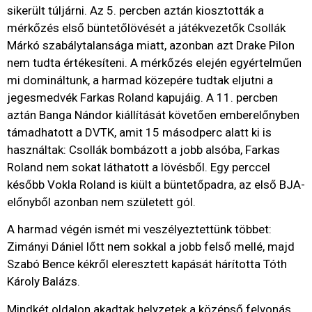
sikerült túljárni. Az 5. percben aztán kiosztották a
mérkőzés első büntetőlövését a játékvezetők Csollák
Márkó szabálytalansága miatt, azonban azt Drake Pilon
nem tudta értékesíteni. A mérkőzés elején egyértelműen
mi domináltunk, a harmad közepére tudtak eljutni a
jegesmedvék Farkas Roland kapujáig. A 11. percben
aztán Banga Nándor kiállítását követően emberelőnyben
támadhatott a DVTK, amit 15 másodperc alatt ki is
használtak: Csollák bombázott a jobb alsóba, Farkas
Roland nem sokat láthatott a lövésből. Egy perccel
később Vokla Roland is kiült a büntetőpadra, az első BJA-
előnyből azonban nem született gól.
A harmad végén ismét mi veszélyeztettünk többet:
Zimányi Dániel lőtt nem sokkal a jobb felső mellé, majd
Szabó Bence kékről eleresztett kapását hárította Tóth
Károly Balázs.
Mindkét oldalon akadtak helyzetek a középső felvonás