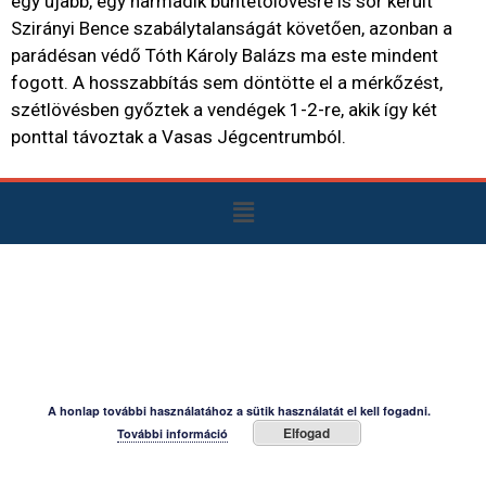
egy újabb, egy harmadik büntetőlövésre is sor került
Szirányi Bence szabálytalanságát követően, azonban a
parádésan védő Tóth Károly Balázs ma este mindent
fogott. A hosszabbítás sem döntötte el a mérkőzést,
szétlövésben győztek a vendégek 1-2-re, akik így két
ponttal távoztak a Vasas Jégcentrumból.
A honlap további használatához a sütik használatát el kell fogadni.
Elfogad
További információ