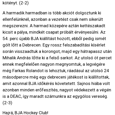
kötényt. (2-2)
A harmadik harmadban is több akciót dolgoztunk ki
ellenfelünknél, azonban a vezetést csak nem sikerült
megszerezni. A harmad közepére aztán kettészakadt
kicsit a pálya, mindkét csapat próbált érvényesülni. Az
54. perc újabb BJA kiállítást hozott, ebből pedig ismét
gólt lőtt a Debrecen. Egy rossz felszabadítási kísérlet
során visszaadtuk a korongot, majd egy hátrapassz után
Mihalik András lőtte ki a felső sarkot. Az utolsó öt percet
ennek megfelelően nagyon megnyomtuk, a legvégére
még Farkas Rolandot is lehoztuk, ráadásul az utolsó 24
másodpercre még egy debreceni játékost is kiállítottak,
amit azonnal BJA időkérés követetett. Sajnos hiába volt
azonban minden erőfeszítés, nagyot védekezett a végén
is a DEAC, így maradt számunkra az egygólos vereség.
(2-3)
Hajrá, BJA Hockey Club!