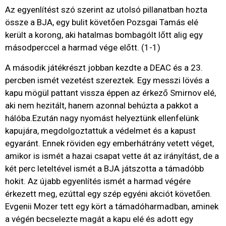
Az egyenlítést szó szerint az utolsó pillanatban hozta
össze a BJA, egy bulit követően Pozsgai Tamás elé
került a korong, aki hatalmas bombagólt lőtt alig egy
másodperccel a harmad vége előtt. (1-1)
A második játékrészt jobban kezdte a DEAC és a 23.
percben ismét vezetést szereztek. Egy messzi lövés a
kapu mögül pattant vissza éppen az érkező Smirnov elé,
aki nem hezitált, hanem azonnal behúzta a pakkot a
hálóba.Ezután nagy nyomást helyeztünk ellenfelünk
kapujára, megdolgoztattuk a védelmet és a kapust
egyaránt. Ennek röviden egy emberhátrány vetett véget,
amikor is ismét a hazai csapat vette át az irányítást, de a
két perc leteltével ismét a BJA játszotta a támadóbb
hokit. Az újabb egyenlítés ismét a harmad végére
érkezett meg, ezúttal egy szép egyéni akciót követően.
Evgenii Mozer tett egy kört a támadóharmadban, aminek
a végén becselezte magát a kapu elé és adott egy