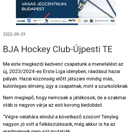
2023-09-29
BJA Hockey Club-Újpesti TE
Ma este megkezdi kedvenc csapatunk a menetelést az
új, 2023/2024-es Erste Liga idényben, ráadásul hazai
pályán. Hazai közönség előtt játszani mindig más,
különleges élmény, úgy a csapatnak, mint a szurkolóknak.
Nem meglepő, hogy nemcsak a játékosok, de a szakmai
stáb is nagyon várja az esti korong bedobást.
“Végre-valahára elindul a következő szezon! Tényleg
nagyon jó volt a felkészülésünk, még akkor is ha az
eredmények nem ezt mutatják.