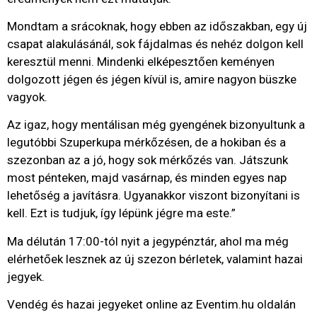
Mondtam a srácoknak, hogy ebben az időszakban, egy új
csapat alakulásánál, sok fájdalmas és nehéz dolgon kell
keresztül menni. Mindenki elképesztően keményen
dolgozott jégen és jégen kívül is, amire nagyon büszke
vagyok.
Az igaz, hogy mentálisan még gyengének bizonyultunk a
legutóbbi Szuperkupa mérkőzésen, de a hokiban és a
szezonban az a jó, hogy sok mérkőzés van. Játszunk
most pénteken, majd vasárnap, és minden egyes nap
lehetőség a javításra. Ugyanakkor viszont bizonyítani is
kell. Ezt is tudjuk, így lépünk jégre ma este.”
Ma délután 17:00-tól nyit a jegypénztár, ahol ma még
elérhetőek lesznek az új szezon bérletek, valamint hazai
jegyek.
Vendég és hazai jegyeket online az Eventim.hu oldalán