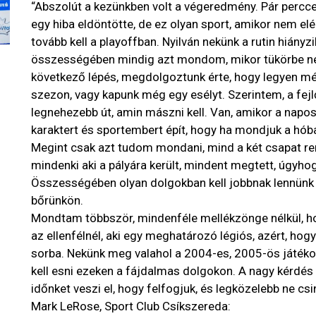
“Abszolút a kezünkben volt a végeredmény. Pár percce
egy hiba eldöntötte, de ez olyan sport, amikor nem elé
tovább kell a playoffban. Nyilván nekünk a rutin hiányz
összességében mindig azt mondom, mikor tükörbe néz
következő lépés, megdolgoztunk érte, hogy legyen mé
szezon, vagy kapunk még egy esélyt. Szerintem, a fej
legnehezebb út, amin mászni kell. Van, amikor a napos
karaktert és sportembert épít, hogy ha mondjuk a hóban
Megint csak azt tudom mondani, mind a két csapat rem
mindenki aki a pályára került, mindent megtett, úgyh
Összességében olyan dolgokban kell jobbnak lennünk s
bőrünkön.
Mondtam többször, mindenféle mellékzönge nélkül, h
az ellenfélnél, aki egy meghatározó légiós, azért, hog
sorba. Nekünk meg valahol a 2004-es, 2005-ös játéko
kell esni ezeken a fájdalmas dolgokon. A nagy kérdés 
időnket veszi el, hogy felfogjuk, és legközelebb ne cs
Mark LeRose, Sport Club Csíkszereda: