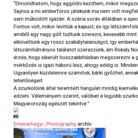
“Elmondhatom, hogy aggódni kezdtem, mikor megszere
Sajnos a mi emberfóros játékunk ma nem volt megfele
sem működött igazán. A széria során általában a speci
Fontos volt, mikor levittük a kapust, és így létszámföl
amiből egy nagy gólt tudtunk szerezni, kevesebb mint k
elkövettünk egy rossz szabálytalanságot, így emberhá
létszámhátrányos találatot szerezzünk, ám Rokaly No
érzés, hogy sikerült hosszabbításban megszerezni a
mérkőzés is igazi háború lesz, ahogy eddig is. Minde
Ugyanilyen küzdelemre számítok, bárki győzhet, annak
lehetőségeit.
A szurkolóink által teremtett hangulat mindig kiemelk
edzeni. Véleményem szerint, valóban a legjobb szurko
Magyarország egészét tekintve.”
Ernavarhegyi_Photography
, archív