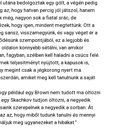
l utána bedolgoztak egy gólt, a végén pedig
g az, hogy hatvan percig jól játszol, hanem
ik még, nagyon sok a fiatal srác, de
ek, hogy igen, mindent megtettünk. Ott a
g sansz, visszamegyünk, és vagy véget ér a
lődésünk szempontjából, ez a legjobb és
 oldalon könnyebb sétálni, van amikor
, fagyban, szélben kell haladni a csúcs felé.
ek teljesítményt nyújtott, a kapusok is,
ogy megint csak a jégkorong nyert ma.
zerdán, amiket meg kell tanulnunk a saját
ogy például egy Brown nem tudott ma öltözni
y egy Skachkov tudjon öltözni, a negyedik
saink szerepelnek a negyedik a sorban. Át
az az, hogy miből tudunk tanulni és mennyi
ináljuk meg ugyanezeket a hibákat.”