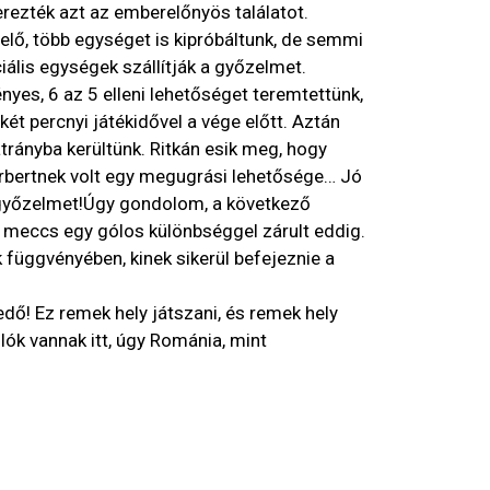
zték azt az emberelőnyös találatot.
lő, több egységet is kipróbáltunk, de semmi
ális egységek szállítják a győzelmet.
ényes, 6 az 5 elleni lehetőséget teremtettünk,
ét percnyi játékidővel a vége előtt. Aztán
trányba kerültünk. Ritkán esik meg, hogy
rbertnek volt egy megugrási lehetősége… Jó
 győzelmet!Úgy gondolom, a következő
n meccs egy gólos különbséggel zárult eddig.
 függvényében, kinek sikerül befejeznie a
edő! Ez remek hely játszani, és remek hely
lók vannak itt, úgy Románia, mint