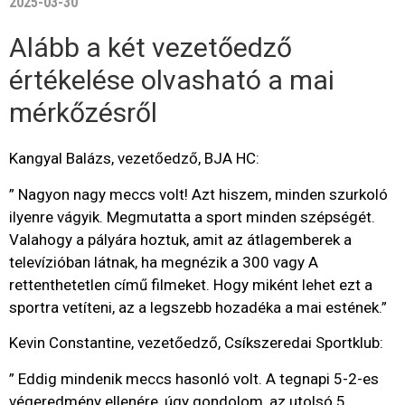
2025-03-30
Alább a két vezetőedző
értékelése olvasható a mai
mérkőzésről
Kangyal Balázs, vezetőedző, BJA HC:
” Nagyon nagy meccs volt! Azt hiszem, minden szurkoló
ilyenre vágyik. Megmutatta a sport minden szépségét.
Valahogy a pályára hoztuk, amit az átlagemberek a
televízióban látnak, ha megnézik a 300 vagy A
rettenthetetlen című filmeket. Hogy miként lehet ezt a
sportra vetíteni, az a legszebb hozadéka a mai estének.”
Kevin Constantine, vezetőedző, Csíkszeredai Sportklub:
” Eddig mindenik meccs hasonló volt. A tegnapi 5-2-es
végeredmény ellenére, úgy gondolom, az utolsó 5