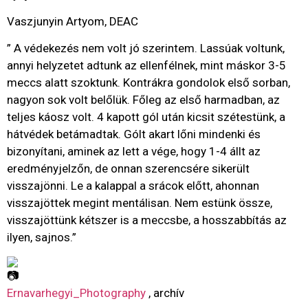
Vaszjunyin Artyom, DEAC
” A védekezés nem volt jó szerintem. Lassúak voltunk,
annyi helyzetet adtunk az ellenfélnek, mint máskor 3-5
meccs alatt szoktunk. Kontrákra gondolok első sorban,
nagyon sok volt belőlük. Főleg az első harmadban, az
teljes káosz volt. 4 kapott gól után kicsit szétestünk, a
hátvédek betámadtak. Gólt akart lőni mindenki és
bizonyítani, aminek az lett a vége, hogy 1-4 állt az
eredményjelzőn, de onnan szerencsére sikerült
visszajönni. Le a kalappal a srácok előtt, ahonnan
visszajöttek megint mentálisan. Nem estünk össze,
visszajöttünk kétszer is a meccsbe, a hosszabbítás az
ilyen, sajnos.”
Ernavarhegyi_Photography
, archív