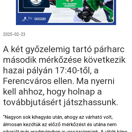
2025-02-23
A két győzelemig tartó párharc
második mérkőzése következik
hazai pályán 17:40-től, a
Ferencváros ellen. Ma nyerni
kell ahhoz, hogy holnap a
továbbjutásért játszhassunk.
“Nagyon sok kihagyás után, ahogy az várható volt,
álmosan kezdtük az előző mérkőzést és utána nem
sikerült már eredményben is visszajönnünk. A játék képe