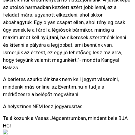
az utolsó harmadban kezdett azért jobb lenni, ez a
feladat mára: ugyanott elkezdeni, ahol akkor
abbahagytuk. Egy olyan csapat ellen, ahol tényleg csak
úgy esnek le a fáról a légiósok bármikor, mindig a
maximumot kell nyújtani, ha sikeresek szeretnénk lenni
és kitenni a pályára a legjobbat, ami bennünk van.
Ismerjük az érzést, ez egy jó lehetőség lesz ma arra,
hogy tegyünk valamit magunkért.”- mondta Kangyal
Balázs.
A bérletes szurkolóinknak nem kell jegyet vásárolni,
mindenki más online, az Eventim.hu-n tudja a
mérkőzésre a belépőt megváltani.
A helyszínen NEM lesz jegyárusítás.
Találkozunk a Vasas Jégcentrumban, mindent bele BJA
HC!