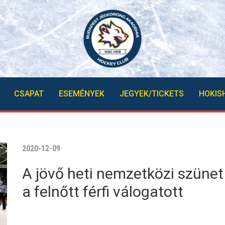
CSAPAT
ESEMÉNYEK
JEGYEK/TICKETS
HOKIS
2020-12-09
A jövő heti nemzetközi szünet
a felnőtt férfi válogatott