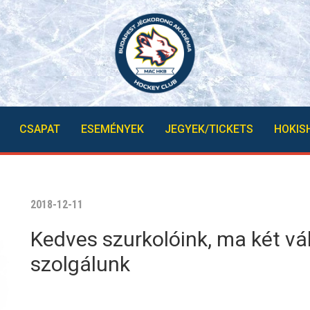
CSAPAT
ESEMÉNYEK
JEGYEK/TICKETS
HOKIS
2018-12-11
Kedves szurkolóink, ma két vá
szolgálunk