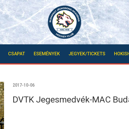
CSAPAT
ESEMÉNYEK
JEGYEK/TICKETS
HOKIS
2017-10-06
DVTK Jegesmedvék-MAC Buda